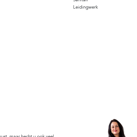
Leidingwerk
ust, maar hecht u ook veel