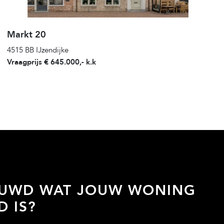
Markt 20
4515 BB IJzendijke
Vraagprijs € 645.000,- k.k
EUWD WAT JOUW WONING
 IS?