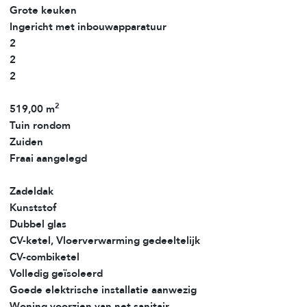
Grote keuken
Ingericht met inbouwapparatuur
2
2
2
2
519,00 m
Tuin rondom
Zuiden
Fraai aangelegd
Zadeldak
Kunststof
Dubbel glas
CV-ketel, Vloerverwarming gedeeltelijk
CV-combiketel
Volledig geïsoleerd
Goede elektrische installatie aanwezig
Woning voorzien van net sanitair