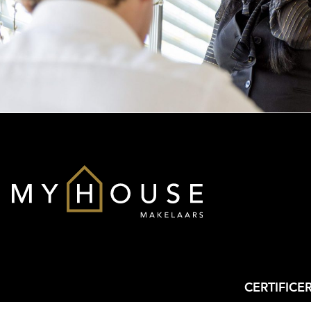
- Moderne open keuken in hoekopstelling met complete inbouwa
- Volledig instapklaar, modern gemeubileerd en uitstekend onde
CERTIFICE