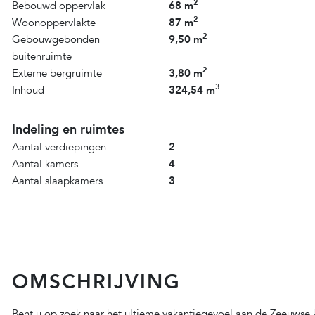
2
Bebouwd oppervlak
68 m
2
Woonoppervlakte
87 m
2
Gebouwgebonden
9,50 m
buitenruimte
2
Externe bergruimte
3,80 m
3
Inhoud
324,54 m
Indeling en ruimtes
Aantal verdiepingen
2
Aantal kamers
4
Aantal slaapkamers
3
OMSCHRIJVING
Bent u op zoek naar het ultieme vakantiegevoel aan de Zeeuwse k