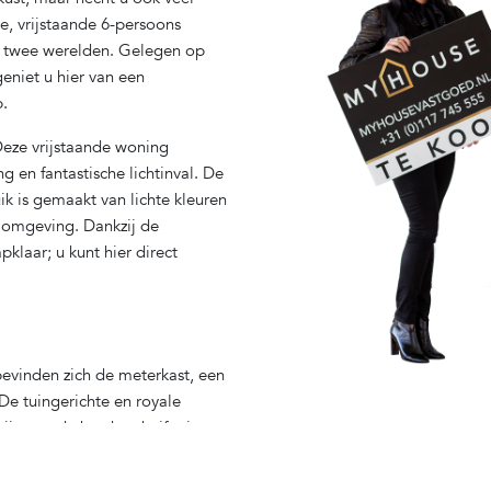
e, vrijstaande 6-persoons
an twee werelden. Gelegen op
eniet u hier van een
p.
 Deze vrijstaande woning
g en fantastische lichtinval. De
k is gemaakt van lichte kleuren
e omgeving. Dankzij de
klaar; u kunt hier direct
bevinden zich de meterkast, een
 De tuingerichte en royale
ijen en de brede schuifpui
met binnen verbonden. De
e eethoek de perfecte