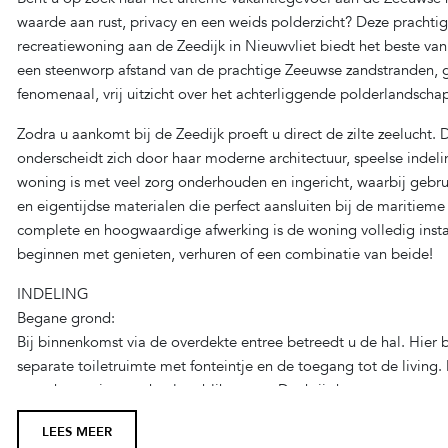
waarde aan rust, privacy en een weids polderzicht? Deze prachtig
recreatiewoning aan de Zeedijk in Nieuwvliet biedt het beste v
een steenworp afstand van de prachtige Zeeuwse zandstranden, g
fenomenaal, vrij uitzicht over het achterliggende polderlandscha
Zodra u aankomt bij de Zeedijk proeft u direct de zilte zeelucht.
onderscheidt zich door haar moderne architectuur, speelse indelin
woning is met veel zorg onderhouden en ingericht, waarbij gebrui
en eigentijdse materialen die perfect aansluiten bij de maritiem
complete en hoogwaardige afwerking is de woning volledig instap
beginnen met genieten, verhuren of een combinatie van beide!
INDELING
Begane grond:
Bij binnenkomst via de overdekte entree betreedt u de hal. Hier 
separate toiletruimte met fonteintje en de toegang tot de living.
woonkamer is een absolute blikvanger. Dankzij de grote raampart
stroomt het daglicht rijkelijk binnen en wordt buiten naadloos 
LEES MEER
zithoek nodigt uit tot gezellige avonden, terwijl de aangrenzend