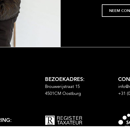
pparatuur;
rhouden.
NEEM CON
BEZOEKADRES:
CON
Brouwerijstraat 15
info@
4501CM Oostburg
+31 (
RING: