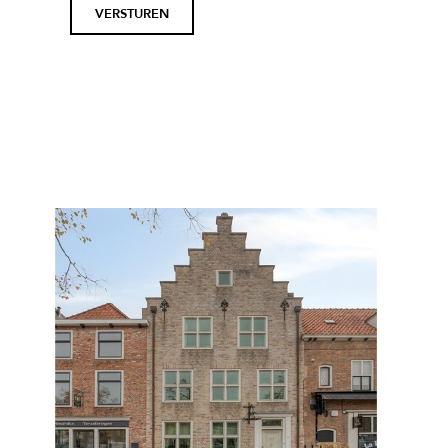
leave
this
field
empty.