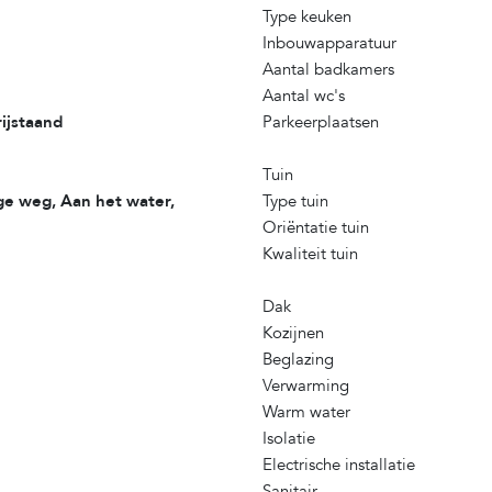
Type keuken
Inbouwapparatuur
Aantal badkamers
Aantal wc's
ijstaand
Parkeerplaatsen
Tuin
tige weg, Aan het water,
Type tuin
Oriëntatie tuin
Kwaliteit tuin
Dak
Kozijnen
Beglazing
Verwarming
Warm water
Isolatie
Electrische installatie
Sanitair