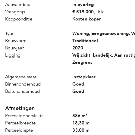
Aanvaarding
In overleg
Vraagprijs
€ 519.000,- k.k
Koopconditie
Kosten koper
Type
Woning, Eengezinswoning, Vr
Bouwvorm
Traditioneel
Bouwjaar
2020
Ligging
Vrij zicht, Landelijk, Aan rus
Zeegrens
Algemene staat
Instapklaar
Binnenonderhoud
Goed
Buitenonderhoud
Goed
Afmetingen
2
Perceeloppervlakte
586 m
Perceelbreedte
18,30 m
Perceeldiepte
33,00 m