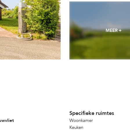
MEER +
Specifieke ruimtes
uwvliet
Woonkamer
Keuken