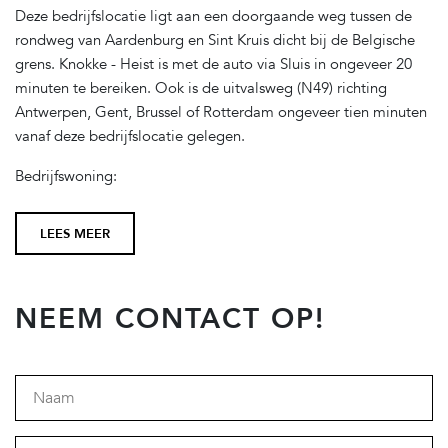
Deze bedrijfslocatie ligt aan een doorgaande weg tussen de
rondweg van Aardenburg en Sint Kruis dicht bij de Belgische
grens. Knokke - Heist is met de auto via Sluis in ongeveer 20
minuten te bereiken. Ook is de uitvalsweg (N49) richting
Antwerpen, Gent, Brussel of Rotterdam ongeveer tien minuten
vanaf deze bedrijfslocatie gelegen.
Bedrijfswoning:
Indeling Begane Grond: U betreedt de woning via de
bijkeuken die toegang verleent tot de aangrenzende keuken.
LEES MEER
De bijkeuken is voorzien van witgoedaansluiting. De
woonkeuken is voorzien van inbouwapparatuur en beschikt
over een mooi uitzicht over de tuin. Via de keuken betreedt u
NEEM CONTACT OP!
de hal. De hal biedt toegang tot de badkamer, slaapkamer, de
woonkamer en toegang tot de eerste verdieping middels de
opgaande trap. De badkamer is voorzien van een douche,
wastafel en toilet. De woonkamer is door de grote
raampartijen voorzien van veel lichtinval en is voldoende ruim
om naar eigen wens in te delen. De achterzijde van de woning