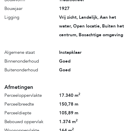
Bouwjaar
1927
Ligging
Vrij zicht, Landelijk, Aan het
water, Open locatie, Buiten het
centrum, Bosachtige omgeving
Algemene staat
Instapklaar
Binnenonderhoud
Goed
Buitenonderhoud
Goed
Afmetingen
2
Perceeloppervlakte
17.340 m
Perceelbreedte
150,78 m
Perceeldiepte
105,89 m
2
Bebouwd oppervlak
1.374 m
2
Woonoppervlakte
164 m