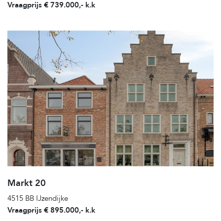
Vraagprijs € 739.000,- k.k
Markt 20
4515 BB IJzendijke
Vraagprijs € 895.000,- k.k