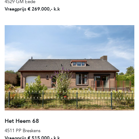
4529 GM Eede
Vraagprijs € 269.000,- k.k
Het Heem 68
4511 PP Breskens
Vraagprijs € 515.000,- k.k