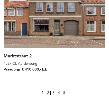
Marktstraat 2
4527 CL Aardenburg
Vraagprijs € 410.000,- k.k
BERICHTEN PAGINERING
1
2
3
4
5